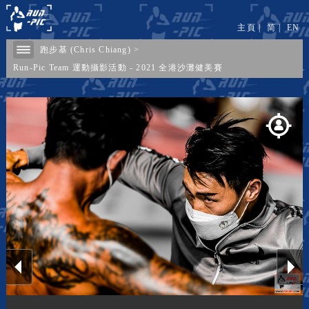
主頁
|
简
|
EN
跑步基 (Chris Chiang)
>
Run-Pic Team 運動攝影活動 - 2021 全港沙灘健美賽