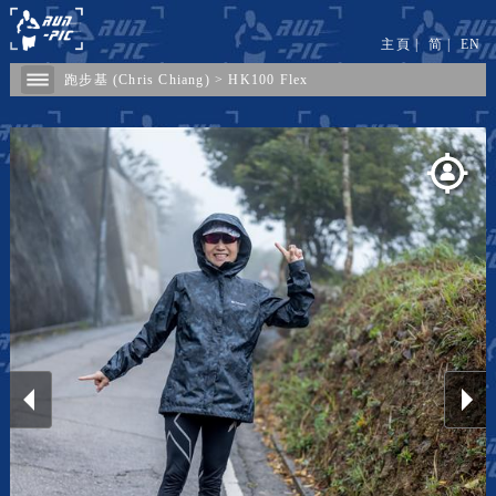
主頁
|
简
|
EN
跑步基 (Chris Chiang)
>
HK100 Flex