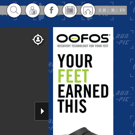
主頁
|
简
|
EN