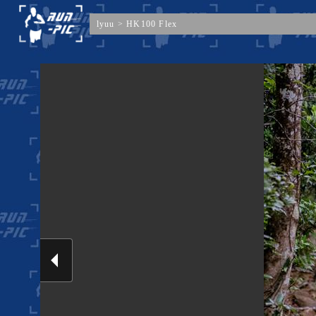
lyuu
>
HK100 Flex