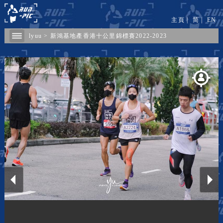
主頁
|
简
|
EN
lyuu
>
新鴻基地產香港十公里錦標賽2022-2023