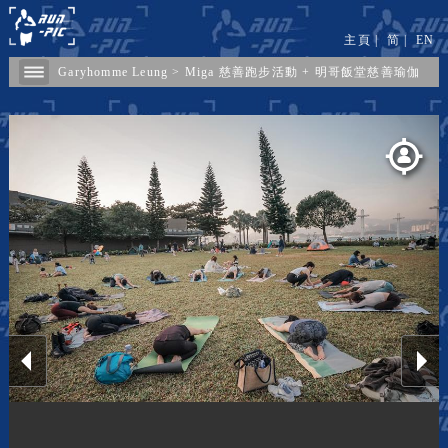
主頁
|
简
|
EN
Garyhomme Leung
>
Miga 慈善跑步活動 + 明哥飯堂慈善瑜伽