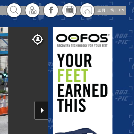
主頁
|
简
|
EN