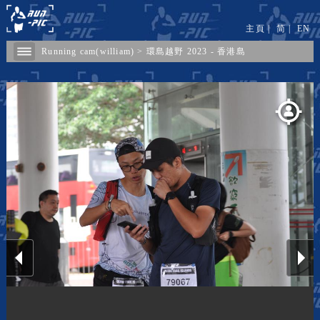
主頁
|
简
|
EN
Running cam(william)
>
環島越野 2023 - 香港島