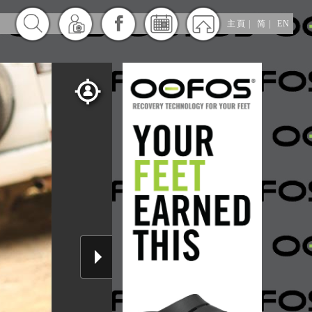
主頁
|
简
|
EN