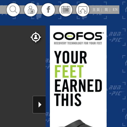
主頁
|
简
|
EN