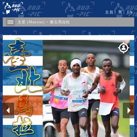
主頁
|
简
|
EN
文星 (Manstar)
>
臺北馬拉松