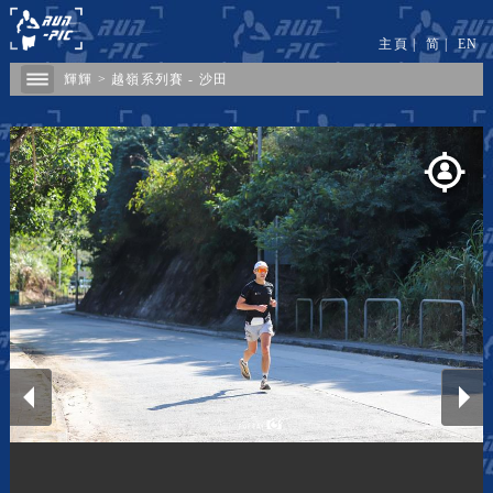
主頁
|
简
|
EN
輝輝
>
​越嶺系列賽 - 沙田