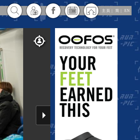
主頁
|
简
|
EN