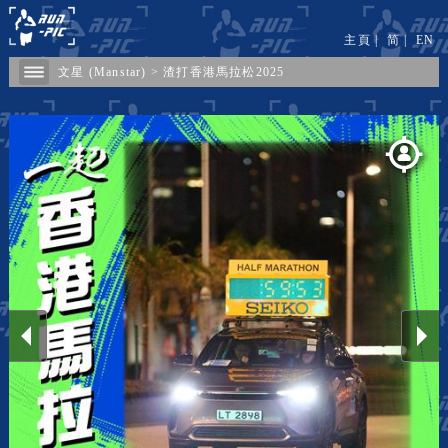
主頁
|
简
|
EN
文星 (Manstar)
>
渣打香港馬拉松2025