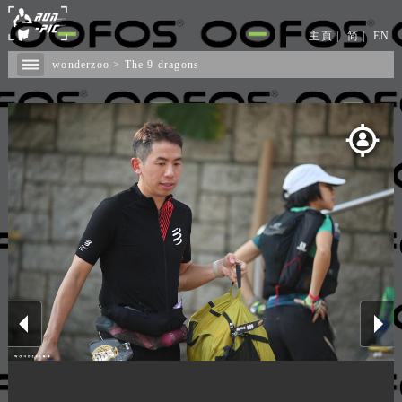
主頁
|
简
|
EN
wonderzoo
>
The 9 dragons