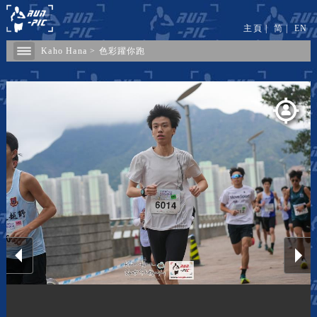
主頁
|
简
|
EN
Kaho Hana
>
色彩躍你跑