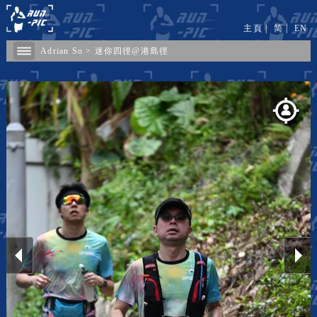
主頁
|
简
|
EN
Adrian So
>
迷你四徑@港島徑