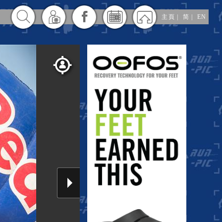
主頁
|
简
|
EN