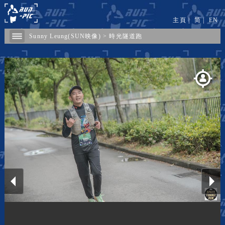
主頁
|
简
|
EN
Sunny Leung(SUN映像)
>
時光隧道跑