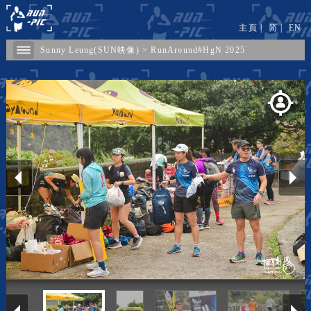
主頁
|
简
|
EN
Sunny Leung(SUN映像)
>
RunAround#HgN 2025