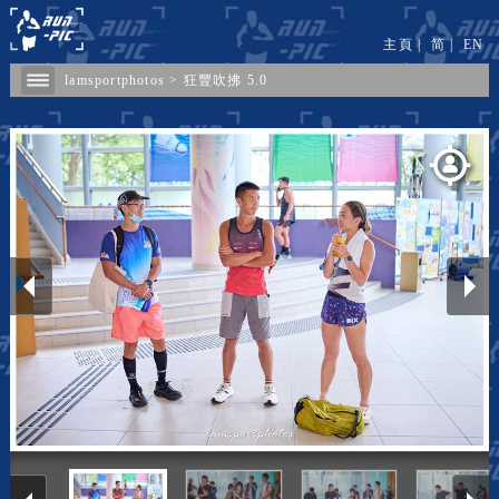
主頁
|
简
|
EN
lamsportphotos
>
狂豐吹拂 5.0