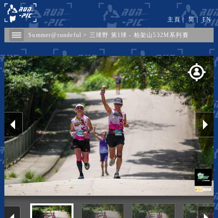
主頁
|
简
|
EN
Summer@rundeful
>
三球野 第1球 - 柏架山532M系列賽