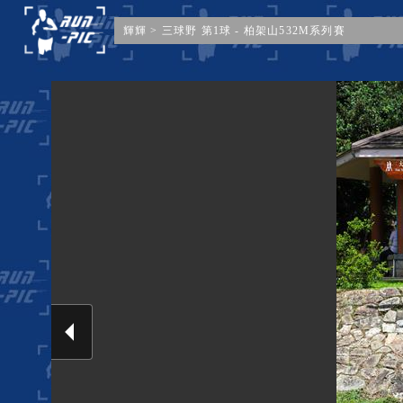
輝輝
>
三球野 第1球 - 柏架山532M系列賽