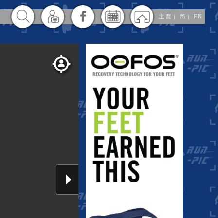
主頁
|
简
|
EN