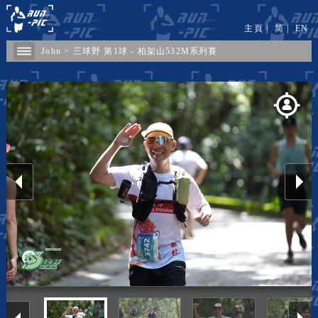
主頁
|
简
|
EN
John
>
三球野 第1球 - 柏架山532M系列賽