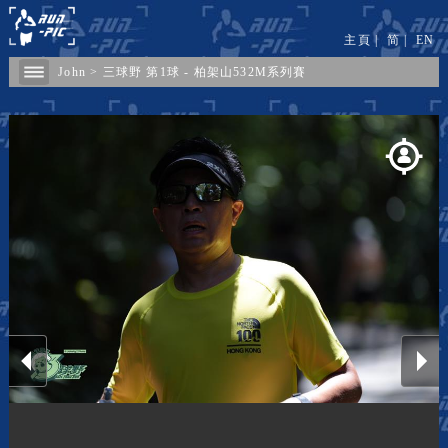
主頁
|
简
|
EN
John
>
三球野 第1球 - 柏架山532M系列賽