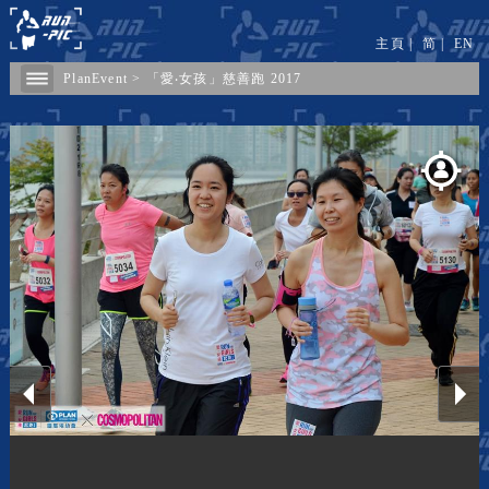
主頁
|
简
|
EN
PlanEvent
>
「愛‧女孩」慈善跑 2017