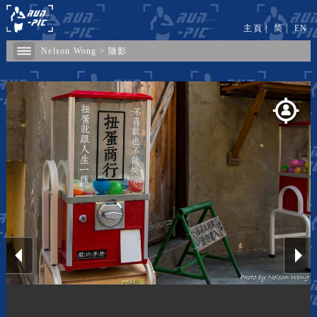
主頁
|
简
|
EN
Nelson Wong
>
隨影