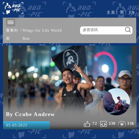
主頁
|
简
|
EN
賽事列
>
Wings for Life World
表
Run
By Ccube Andrew
72
130
336
05-05-2025