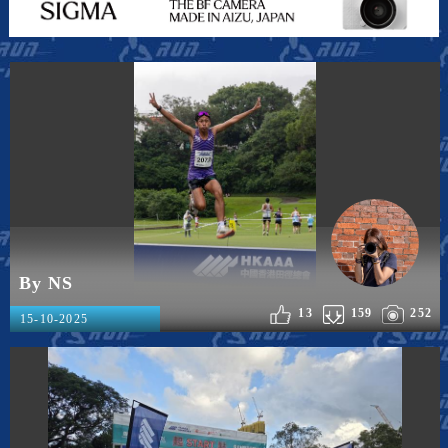
By NS
13
159
252
15-10-2025