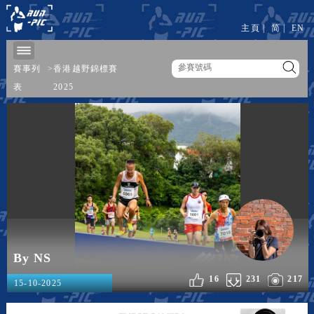
主頁
|
简
|
EN
賽事列
>
香港越野錦標賽
表
2025
By NS
16
231
217
15-10-2025