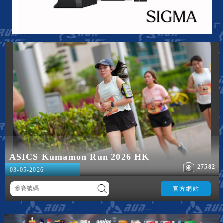
ASICS Kumamon Run 2026 HK
27582
03-05-2026
官方網站