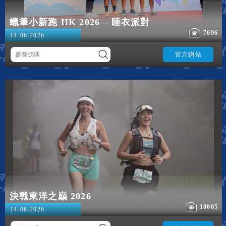
蠟筆小新跑 HK 2026 – 睡衣派對
7696
14-06-2026
官方網站
決戰東洋之巔 2026
10005
14-06-2026