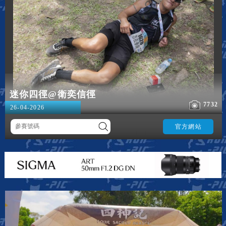
迷你四徑@衛奕信徑
7732
26-04-2026
官方網站