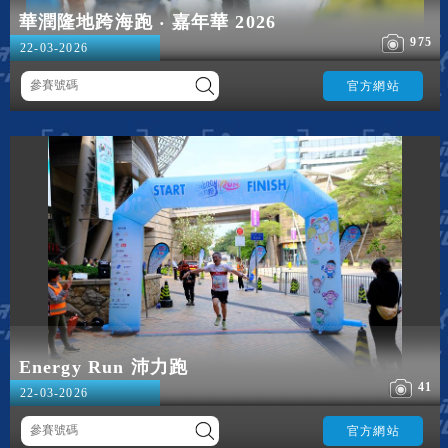
華潤隆地跨海跑 ‧ 嘉年華 2026
975
22-03-2026
官方網站
Energy Run 沛力跑
41
22-03-2026
官方網站