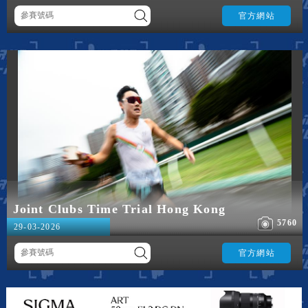
官方網站
Joint Clubs Time Trial Hong Kong
5760
29-03-2026
官方網站