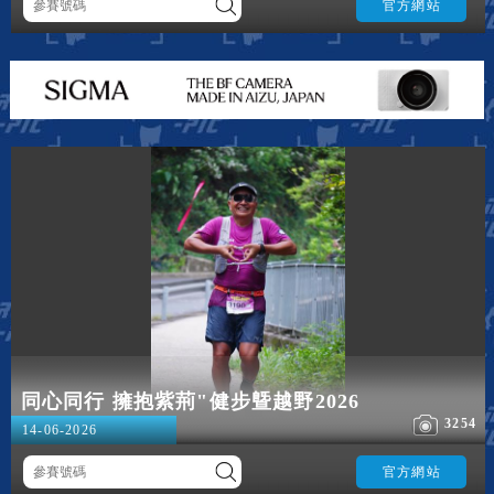
官方網站
同心同行 擁抱紫荊"健步曁越野2026
3254
14-06-2026
官方網站