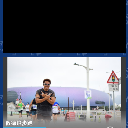
啟德飛步跑