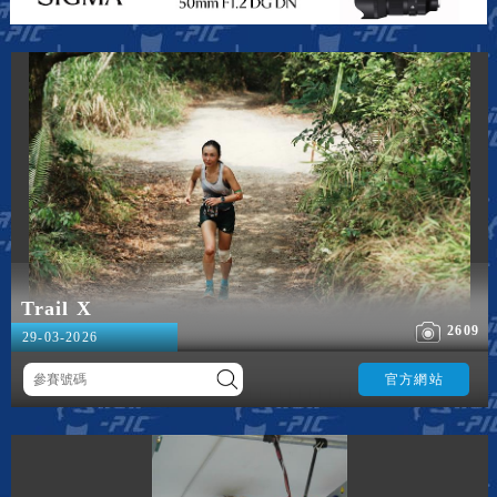
Trail X
2609
29-03-2026
官方網站