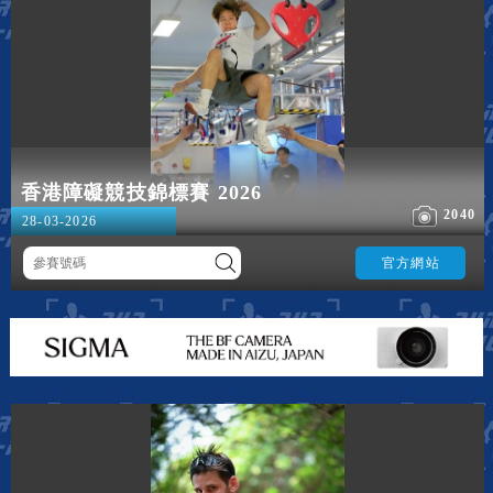
香港障礙競技錦標賽 2026
2040
28-03-2026
官方網站