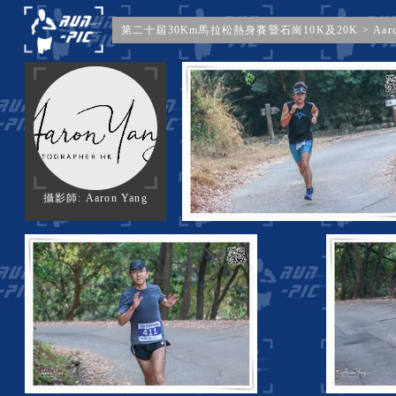
第二十屆30Km馬拉松熱身賽暨石崗10K及20K
>
Aar
攝影師: Aaron Yang