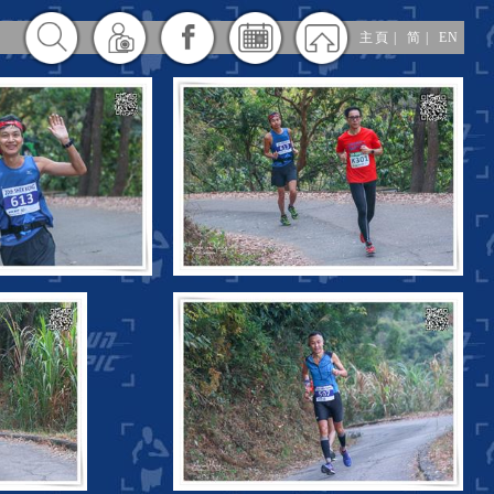
主頁
|
简
|
EN