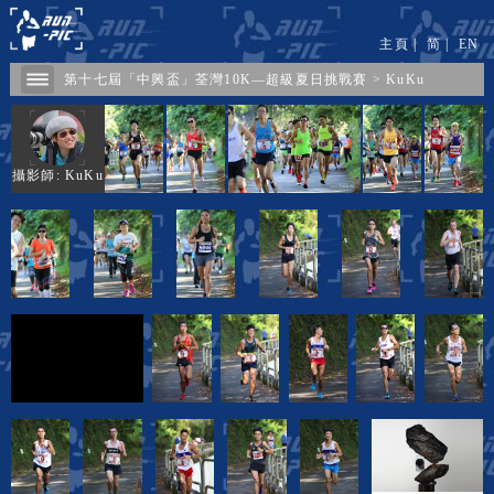
主頁
|
简
|
EN
第十七屆「中興盃」荃灣10K—超級夏日挑戰賽
>
KuKu
攝影師: KuKu