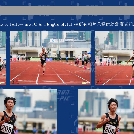
ome to follow me IG & Fb @rundeful 📣所有相片只提