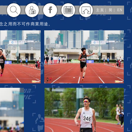
主頁
|
简
|
EN
供給參賽者紀念之用而不可作商業用途。