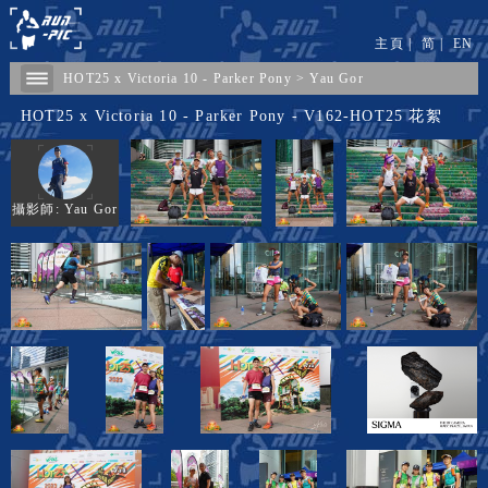
主頁
|
简
|
EN
HOT25 x Victoria 10 - Parker Pony
>
Yau Gor
HOT25 x Victoria 10 - Parker Pony - V162-HOT25 花絮
攝影師: Yau Gor