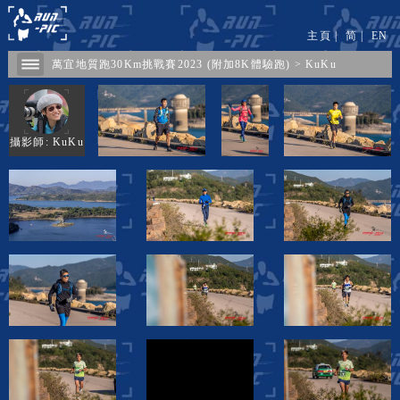
主頁
|
简
|
EN
萬宜地質跑30Km挑戰賽2023 (附加8K體驗跑)
>
KuKu
攝影師: KuKu