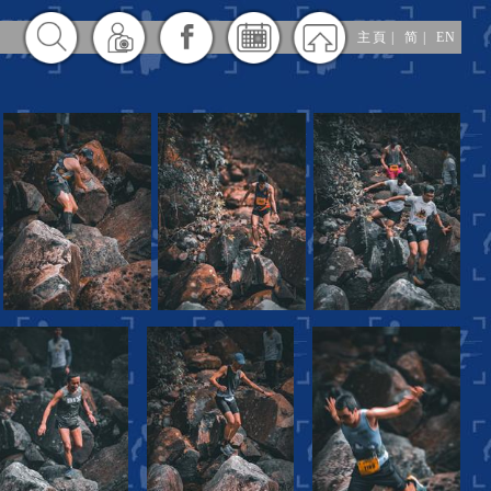
主頁
|
简
|
EN