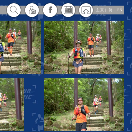
主頁
|
简
|
EN