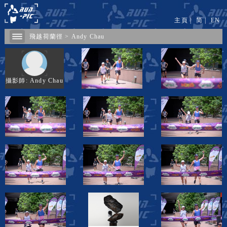
主頁
|
简
|
EN
飛越荷蘭徑
>
Andy Chau
攝影師: Andy Chau