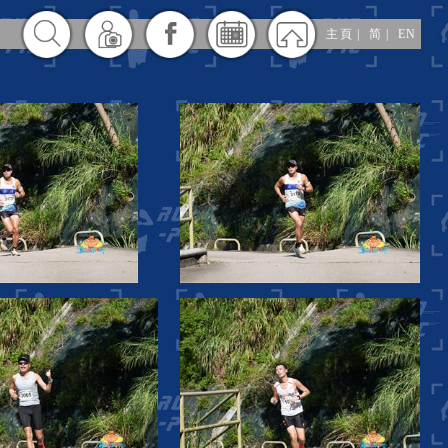
主頁
|
简
|
EN