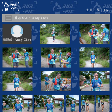
主頁
|
简
|
EN
香港五湖
>
Andy Chau
攝影師: Andy Chau