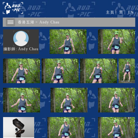
主頁
|
简
|
EN
香港五湖
>
Andy Chau
攝影師: Andy Chau