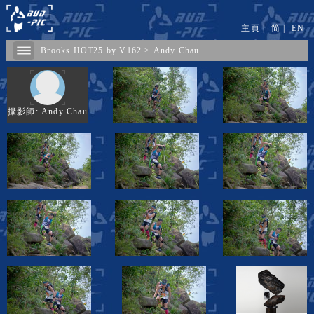
主頁
|
简
|
EN
Brooks HOT25 by V162
>
Andy Chau
攝影師: Andy Chau