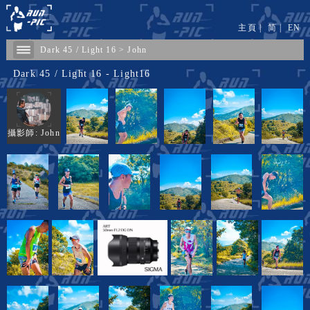
主頁
|
简
|
EN
Dark 45 / Light 16
>
John
Dark 45 / Light 16 - Light16
攝影師: John