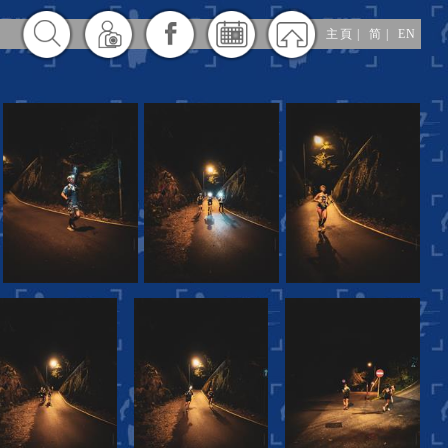
主頁
|
简
|
EN