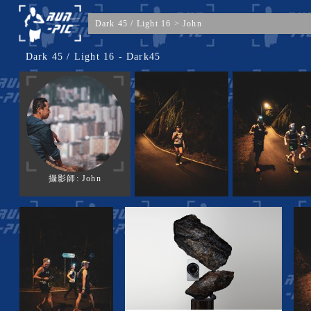
Dark 45 / Light 16
>
John
Dark 45 / Light 16 - Dark45
攝影師: John