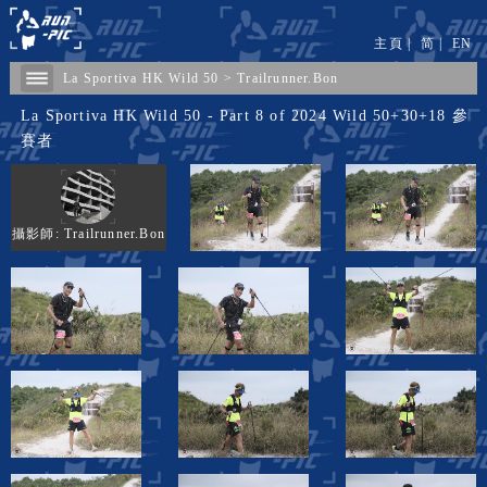
主頁
|
简
|
EN
La Sportiva HK Wild 50
>
Trailrunner.Bon
La Sportiva HK Wild 50 - Part 8 of 2024 Wild 50+30+18 參
賽者
攝影師: Trailrunner.Bon