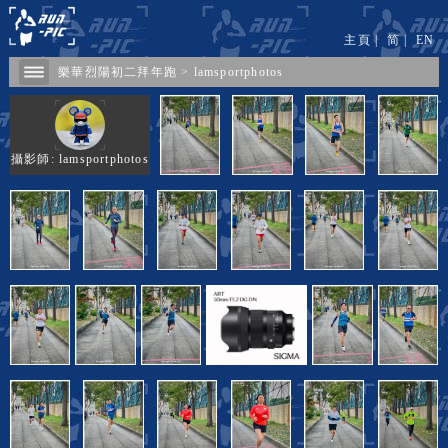
主頁
|
简
|
EN
樂華烈陽初二拜年跑
>
lamsportphotos
攝影師: lamsportphotos