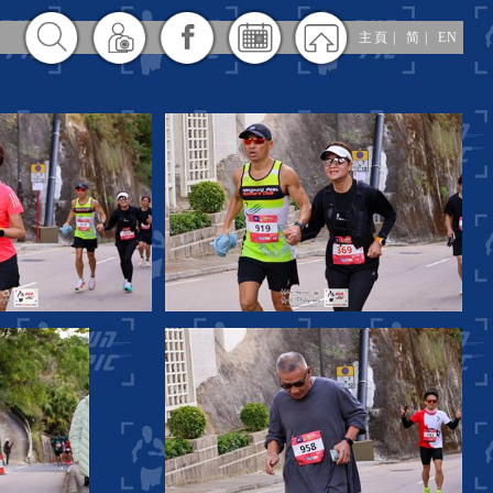
主頁
|
简
|
EN