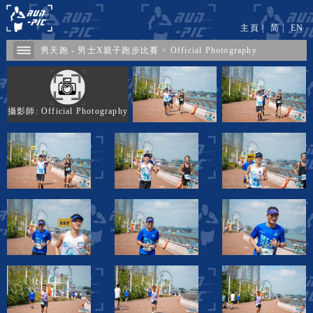
主頁
|
简
|
EN
男天跑 - 男士X親子跑步比賽
>
Official Photography
攝影師: Official Photography