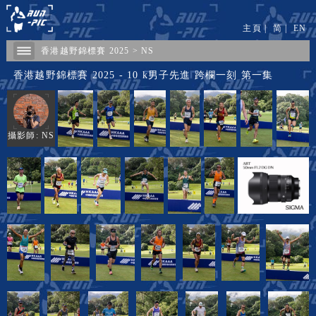
主頁
|
简
|
EN
香港越野錦標賽 2025
>
NS
香港越野錦標賽 2025 - 10 k男子先進 跨欄一刻 第一集
攝影師: NS