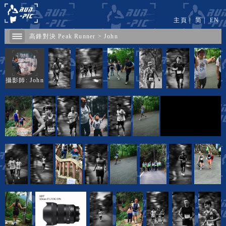
主頁
|
简
|
EN
高鋒對決 Peak Runner
>
John
攝影師: John