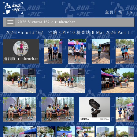
主頁
|
简
|
EN
2026 Victoria 162
>
runhenchan
2026 Victoria 162 - 油塘 CP V10 檢查站 8 Mar 2026 Part II
攝影師: runhenchan